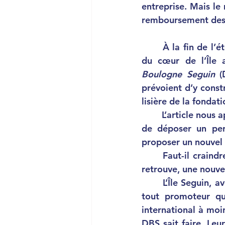
entreprise. Mais le m
remboursement des 70
	À la fin de l’é
du cœur de l’Île 
Boulogne Seguin 
(
prévoient d’y cons
lisière de la fond
	L’article nous apprend que les conditions de mise à l’achat imposent aux acquéreurs 
de déposer un per
proposer un nouvel a
	Faut-il craindre que les acquéreurs se rétractent et que le cœur de l’Île Seguin se 
retrouve, une nouvell
	L’Île Seguin, avec son attractivité exceptionnelle, est une formidable aubaine pour 
tout promoteur qui
international à moi
DBS sait faire. Leurs