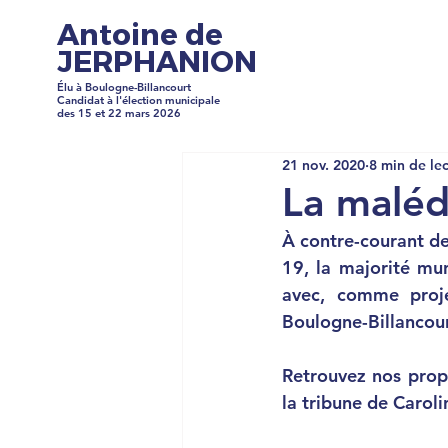
Antoine de
JERPHANION
Élu à Boulogne-Billancourt
Candidat à l'élection municipale
des 15 et 22 mars 2026
21 nov. 2020
8 min de le
La malédi
À contre-courant de
19, la majorité muni
avec, comme projet
Boulogne-Billancour
Retrouvez nos propo
la tribune de Caroli