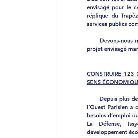
envisagé pour le ce
réplique du Trapè
services publics comm
	Devons-nous nous contenter d’un destin si commun ? Non. C’est une certitude, le 
projet envisagé ma
CONSTRUIRE 123 
SENS ÉCONOMIQ
	Depuis plus de 40 ans, une logique concurrentielle entre les quartiers d’affaires de 
l’Ouest Parisien a 
besoins d’emploi du 
La Défense, Iss
développement éco