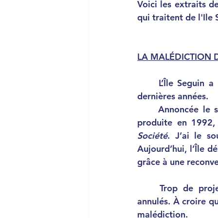
Voici les extraits d
qui traitent de l'Ile 
LA MALÉDICTION D
	L’Île Seguin a été le plus grand échec de Boulogne-Billancourt au cours des 30 
dernières années. 
	Annoncée le soir du 20 novembre 1989, la fermeture des ateliers Renault s’est 
produite en 1992, 
Société
. J’ai le so
Aujourd’hui, l’Île d
grâce à une reconv
	Trop de projets ont été adoptés, budgétisés, contestés pour être finalement 
annulés. À croire q
malédiction. 