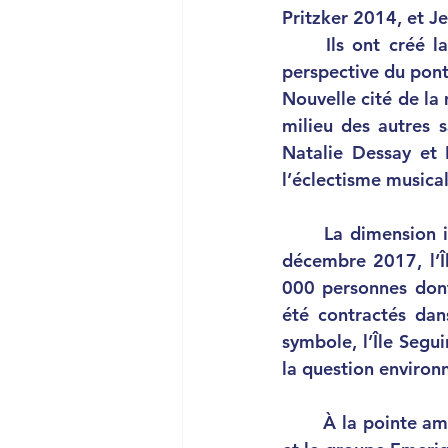
Pritzker 2014, et J
	Ils ont créé la Seine Musicale, ce magnifique ouvrage d’art qui a transformé la 
perspective du pont 
Nouvelle cité de la
milieu des autres s
Natalie Dessay et 
l’éclectisme musica
	La dimension internationale de la Seine Musicale dépasse le cadre culturel. Le 12 
décembre 2017, l’Î
000 personnes dont
été contractés 
symbole, l’Île Segui
la question environn
	À la pointe amont, un pôle culturel sera livré en 2023. Imaginé par Laurent Dumas 