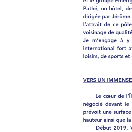
et le groupe Emerig
Pathé, un hôtel, 
dirigée par Jérôme
L’attrait de ce pô
voisinage de qualite
Je m’engage à y v
international fort 
loisirs, de sports et
VERS UN IMMENSE 
	Le cœur de l’Île Seguin reste vide. Un accord entre élus et associations a dû être 
négocié devant le
prévoit une surfa
hauteur ainsi que l
	Début 2019, Vincent Bolloré comptait toujours y installer le siège social de son 