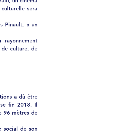
in, un cinéma 
ulturelle sera 
s Pinault, « un 
n rayonnement 
de culture, de 
e fin 2018. Il 
 96 mètres de 