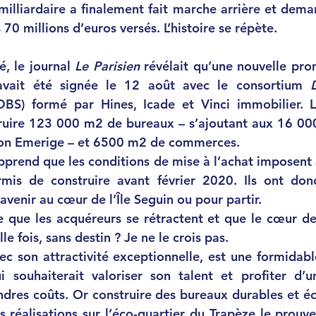
illiardaire a finalement fait marche arrière et demande
 millions d’euros versés. L’histoire se répète. 
té, le journal 
Le Parisien 
révélait qu’une nouvelle pr
avait été signée le 12 août avec le consortium 
DBS) formé par Hines, Icade et Vinci immobilier. 
truire 123 000 m2 de bureaux – s’ajoutant aux 16 000
ation Emerige – et 6500 m2 de commerces. 
mis de construire avant février 2020. Ils ont don
venir au cœur de l’Île Seguin ou pour partir. 
e fois, sans destin ? Je ne le crois pas. 
 souhaiterait valoriser son talent et profiter d’u
ndres coûts. Or construire des bureaux durables et é
 réalisations sur l’éco-quartier du Trapèze le prouve