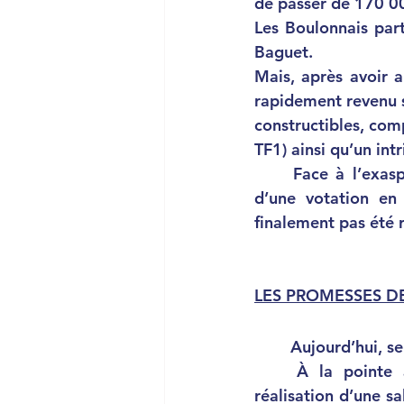
de passer de 170 0
Les Boulonnais part
Baguet. 
Mais, après avoir a
rapidement revenu sur
constructibles, comp
TF1) ainsi qu’un intr
	Face à l’exaspération des Boulonnais, 3 nouveaux projets ont été proposés lors 
d’une votation en
finalement pas été 
LES PROMESSES D
	Aujourd’hui, se
	À la pointe aval, le département des Hauts-de-Seine a confié, en 2016, la 
réalisation d’une s