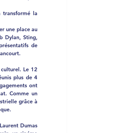
er une place au 
 Dylan, Sting, 
ésentatifs de 
lancourt. 
éunis plus de 4 
gagements ont 
imat. Comme un 
rielle grâce à 
ique. 