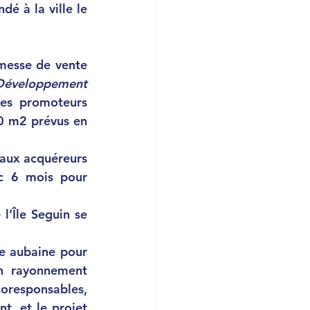
́ à la ville le 
omesse de vente 
Développement 
Les promoteurs 
 m2 prévus en 
c 6 mois pour 
n rayonnement 
coresponsables, 
nt, et le projet 