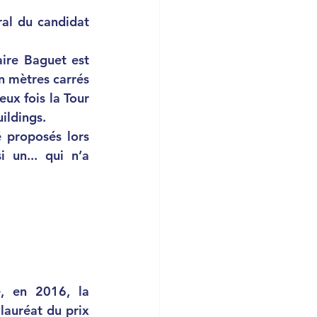
al du candidat 
aire Baguet est 
 mètres carrés 
ux fois la Tour 
ildings. 
un... qui n’a 
auréat du prix 