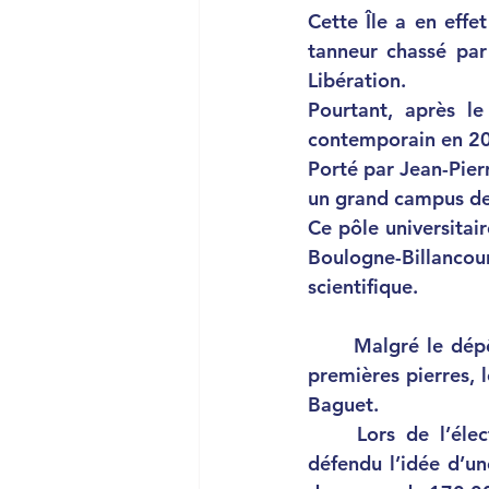
Cette Île a en eff
tanneur chassé par
Libération. 
Pourtant, après le
contemporain en 2005
Porté par Jean-Pier
un grand campus de
Ce pôle universitair
Boulogne-Billancour
scientifique. 
	Malgré le dépôt de plusieurs permis de construire et l’imminence de la pose des 
premières pierres, l
Baguet. 
	Lors de l’élection municipale de 2008, ma première en tant que militant, j’ai 
défendu l’idée d’un