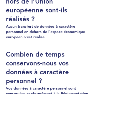
hors de l’Union
européenne sont-ils
réalisés ?
Aucun transfert de données à caractère
personnel en dehors de l’espace économique
européen n’est réalisé.
Combien de temps
conservons-nous vos
données à caractère
personnel ?
Vos données à caractère personnel sont
conservées conformément à la Réglementation
Applicable, pendant une durée qui n’excède
pas celle nécessaire aux finalités pour
lesquelles elles sont collectées et traitées et/ou
pour la durée nécessaire, afin que nous
remplissons nos obligations légales et
réglementaires.