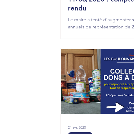
rendu
Le maire a tenté d'augmenter se
annuels de représentation de 
intervention en conseil a perm
conserver un montant r...
24 avr. 2020