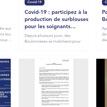
Covid-19
C
Covid-19 : participez à la
P
production de surblouses
B
pour les soignants
dre aux
Ap
d'Ambroise Paré
ns tout
de
Depuis plusieurs jours, des
 nous
de
Boulonnaises se mobilisent pour
po
fabriquer des surblouses pour les
soignants d'Ambroise Paré.