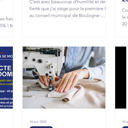
C’est avec beaucoup d’humilité et de
fierté que j’ai siégé pour la première fois
Co
au conseil municipal de Boulogne-
le
s frais
Billancourt hier matin.
20
25% ! Mon
co
is de
16 avr. 2020
10 a