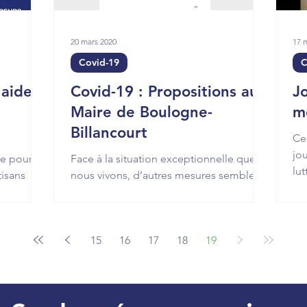
20 mars 2020
17 
Covid-19
C
 aider
Covid-19 : Propositions au
J
Maire de Boulogne-
m
Billancourt
Ce
jo
ve pour
Face à la situation exceptionnelle que
lu
tisans
nous vivons, d’autres mesures semblent
co
 mairie de
essentielles pour protéger les
Boulonnais et mieux les
15
16
17
18
19