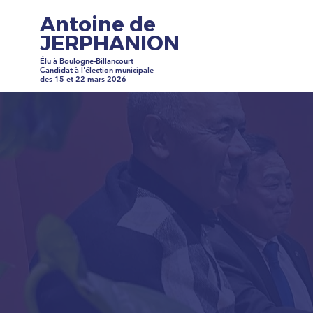
Antoine de
JERPHANION
Élu à Boulogne-Billancourt
Candidat à l'élection municipale
des 15 et 22 mars 2026