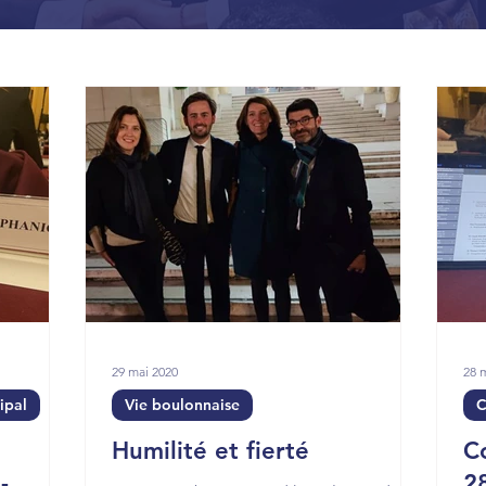
29 mai 2020
28 
ipal
Vie boulonnaise
C
Humilité et fierté
C
-
2