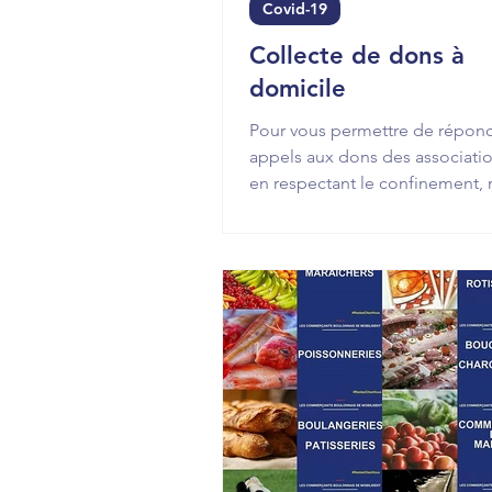
Covid-19
Collecte de dons à
domicile
Pour vous permettre de répon
appels aux dons des associatio
en respectant le confinement,
viendrons cherchez vos dons