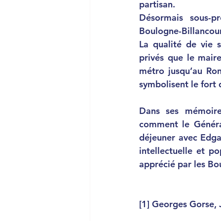
partisan.
Désormais sous-pr
Boulogne-Billancour
La qualité de vie 
privés que le maire
métro jusqu’au Rond
symbolisent le for
Dans ses mémoir
comment le Général
déjeuner avec Edgar
intellectuelle et p
apprécié par les Bo
[1]
 Georges Gorse, 