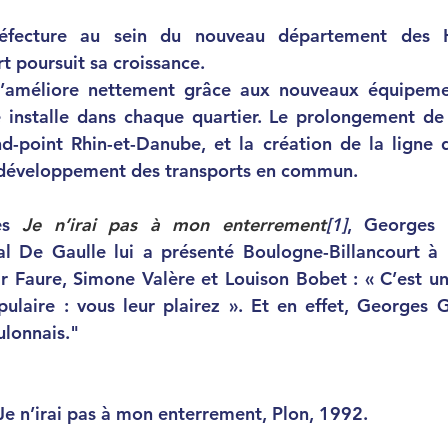
éfecture au sein du nouveau département des Ha
t poursuit sa croissance.
s’améliore nettement grâce aux nouveaux équipemen
 installe dans chaque quartier. Le prolongement de 
-point Rhin-et-Danube, et la création de la ligne d
t développement des transports en commun.
es 
Je n’irai pas à mon enterrement
[1]
, Georges 
 De Gaulle lui a présenté Boulogne-Billancourt à l
 Faure, Simone Valère et Louison Bobet : « C’est une v
opulaire : vous leur plairez ». Et en effet, Georges G
ulonnais."
Je n’irai pas à mon enterrement, Plon, 1992.