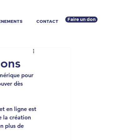
Faire un don
ENEMENTS
CONTACT
ions
umérique pour 
ouver dès 
t en ligne est 
 la création 
n plus de 