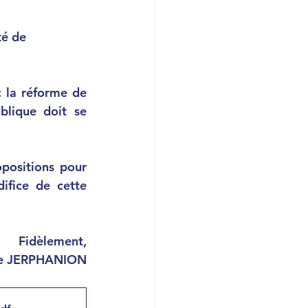
té de 
 la réforme de 
lique doit se 
positions pour 
ifice de cette 
Fidèlement,
de JERPHANION