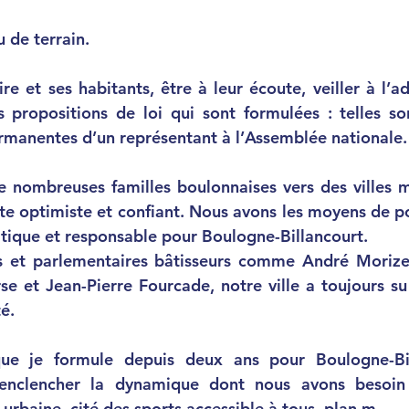
u de terrain
.
ire et ses habitants, être à leur écoute, veiller à l’a
es propositions de loi qui sont formulées : telles son
rmanentes d’un représentant à l’Assemblée nationale.
 nombreuses familles boulonnaises vers des villes m
ste optimiste et confiant.
 Nous avons les moyens de por
ique et responsable pour Boulogne-Billancourt. 
 et parlementaires bâtisseurs comme André Morizet
se et Jean-Pierre Fourcade,
 notre ville a toujours su
é.
que je formule depuis deux ans pour Boulogne-Bi
enclencher la dynamique dont nous avons besoin 
urbaine, cité des sports accessible à tous, plan m