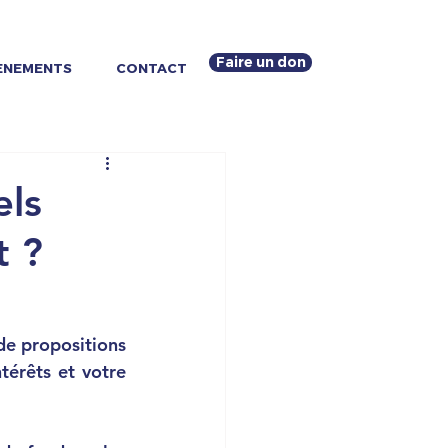
Faire un don
ENEMENTS
CONTACT
els
t ?
de propositions
térêts et votre 