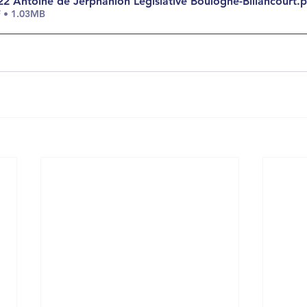
022 Antoine de Jerphanion Legislative Boulogne-Billancourt
.
F • 1.03MB