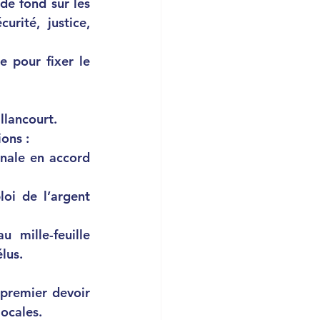
e fond sur les 
rité, justice, 
 pour fixer le 
llancourt.
ons : 
nale en accord 
oi de l’argent 
 mille-feuille 
lus. 
 premier devoir 
locales.