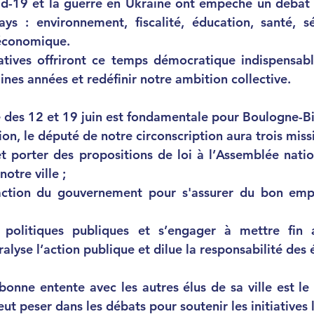
vid-19 et la guerre en Ukraine ont empêché un débat d
s : environnement, fiscalité, éducation, santé, sécu
 économique.
latives offriront ce temps démocratique indispensable
nes années et redéfinir notre ambition collective. 
ve des 12 et 19 juin est fondamentale pour Boulogne-Bi
ion, le député de notre circonscription aura trois missi
et porter des propositions de loi 
à l’Assemblée natio
notre ville ;
’action du gouvernement 
pour s'assurer du bon empl
 politiques publiques 
et s’engager à mettre fin au
ralyse l’action publique et dilue la responsabilité des é
 bonne entente avec les autres élus de sa ville est le
eut peser dans les débats pour soutenir les initiatives 