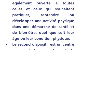
également ouverte à toutes 
celles et ceux qui souhaitent 
pratiquer, reprendre ou 
développer une activité physique 
dans une démarche de santé et 
de bien-être, quel que soit leur 
âge ou leur condition physique.
Le second dispositif est un 
centre 
municipal de prévention et de 
santé
, qui serait mis en place en 
collaboration avec les 
professionnels de santé de la 
ville, les associations locales et 
l’Agence régionale de santé 
(ARS).
Il permettrait notamment 
d’accueillir de nouveaux 
professionnels de santé pour 
compenser les départs en retraite 