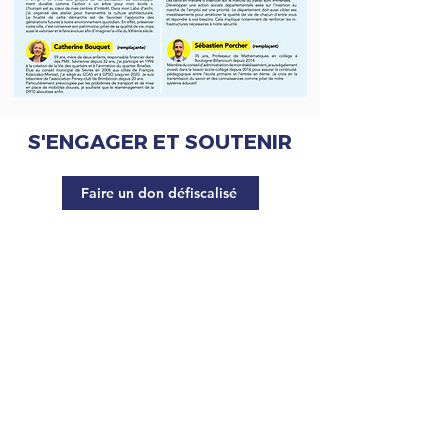
S'ENGAGER ET SOUTENIR
Faire un don défiscalisé
S'abonner à la newsletter
Site internet d'Antoine de Jerphanion
- Adjoint au Maire de
Boulogne-Billancourt, délégué Horizons
© 2024 -
mentions
légales